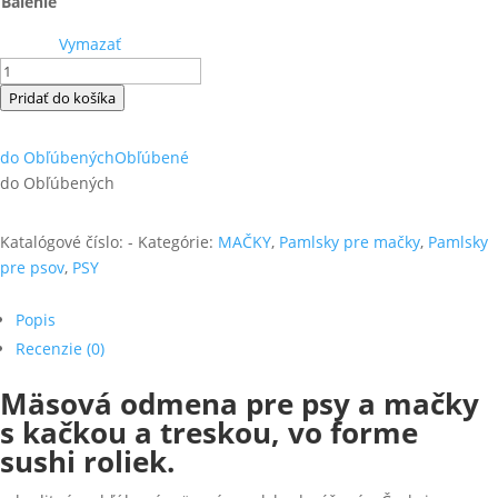
Balenie
Vymazať
množstvo
Pamlsok
Pridať do košíka
Salač
Rolka
do Obľúbených
Obľúbené
sushi
do Obľúbených
kačacia
Katalógové číslo:
-
Kategórie:
MAČKY
,
Pamlsky pre mačky
,
Pamlsky
pre psov
,
PSY
Popis
Recenzie (0)
Mäsová odmena pre psy a mačky
s kačkou a treskou, vo forme
sushi roliek.