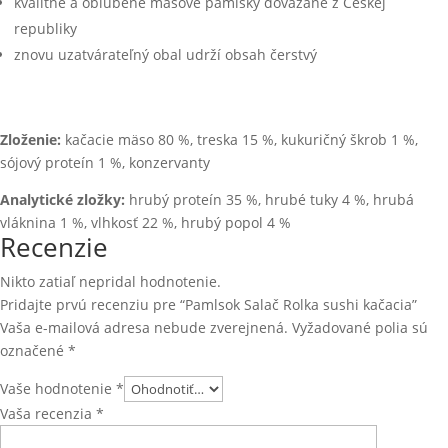
kvalitné a obľúbené mäsové pamlsky dovážané z Českej
republiky
znovu uzatvárateľný obal udrží obsah čerstvý
Zloženie:
kačacie mäso 80 %, treska 15 %, kukuričný škrob 1 %,
sójový proteín 1 %, konzervanty
Analytické zložky:
hrubý proteín 35 %, hrubé tuky 4 %, hrubá
vláknina 1 %, vlhkosť 22 %, hrubý popol 4 %
Recenzie
Nikto zatiaľ nepridal hodnotenie.
Pridajte prvú recenziu pre “Pamlsok Salač Rolka sushi kačacia”
Vaša e-mailová adresa nebude zverejnená.
Vyžadované polia sú
označené
*
Vaše hodnotenie
*
Vaša recenzia
*