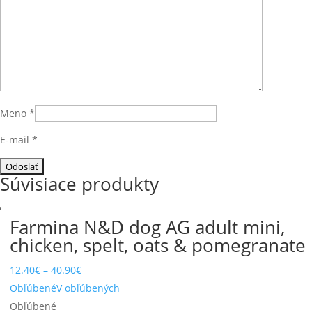
Meno
*
E-mail
*
Súvisiace produkty
Farmina N&D dog AG adult mini,
chicken, spelt, oats & pomegranate
12.40
€
–
40.90
€
Obľúbené
V obľúbených
Obľúbené