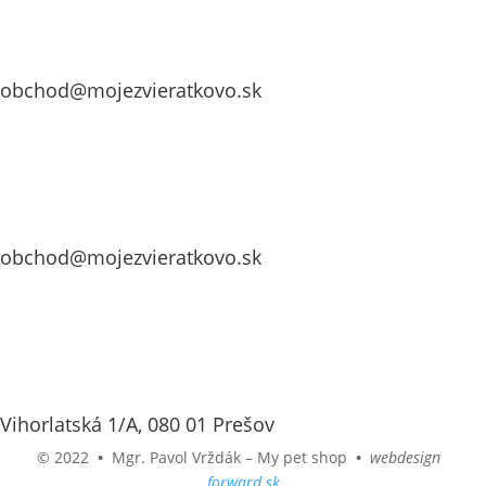
obchod@mojezvieratkovo.sk
obchod@mojezvieratkovo.sk
Vihorlatská 1/A, 080 01 Prešov
© 2022
•
Mgr. Pavol Vrždák – My pet shop
•
webdesign
forward.sk