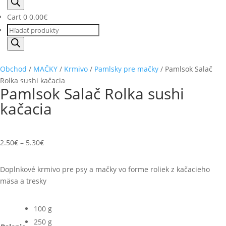
search
Cart
0
0.00
€
Products
search
Obchod
/
MAČKY
/
Krmivo
/
Pamlsky pre mačky
/ Pamlsok Salač
Rolka sushi kačacia
Pamlsok Salač Rolka sushi
kačacia
2.50
€
–
5.30
€
Doplnkové krmivo pre psy a mačky vo forme roliek z kačacieho
mäsa a tresky
100 g
250 g