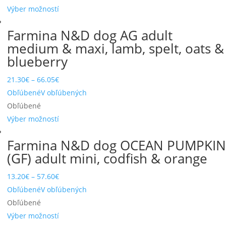
Výber možností
Farmina N&D dog AG adult
medium & maxi, lamb, spelt, oats &
blueberry
21.30
€
–
66.05
€
Obľúbené
V obľúbených
Obľúbené
Výber možností
Farmina N&D dog OCEAN PUMPKIN
(GF) adult mini, codfish & orange
13.20
€
–
57.60
€
Obľúbené
V obľúbených
Obľúbené
Výber možností