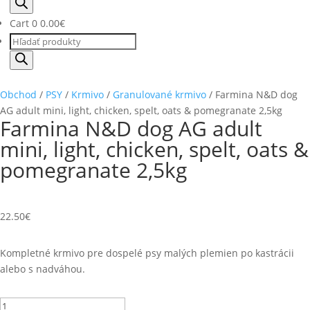
search
Cart
0
0.00
€
Products
search
Obchod
/
PSY
/
Krmivo
/
Granulované krmivo
/ Farmina N&D dog
AG adult mini, light, chicken, spelt, oats & pomegranate 2,5kg
Farmina N&D dog AG adult
mini, light, chicken, spelt, oats &
pomegranate 2,5kg
22.50
€
Kompletné krmivo pre dospelé psy malých plemien po kastrácii
alebo s nadváhou.
množstvo