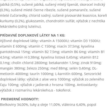
jablká (0,5%), sušené jablká, sušený mletý špenát, skorocel indický
(0,3%), sušené mleté čierne ríbezle, sušené pomaranče, sušené
mleté čučoriedky, chlorid sodný, sušené pivovarské kvasnice, koreň
kurkumy (0,2%), glukozamín, chondroitín sulfát, výťažok z nechtíka
lekárskeho (zdroj luteínu).
PRÍDAVNÉ DOPLNKOVÉ LÁTKY NA 1 KG:
Výživné doplnkové látky: vitamín A 15000IU; vitamín D3 1500IU;
vitamín E 600mg; vitamín C 150mg; niacín 37,5mg; kyselina
pantoténová 15mg; vitamín B2 7,5mg; vitamín B6 6mg; vitamín B1
4,5mg; vitamín H 0,38mg; kyselina listová 0,45mg; vitamín B12
0,1mg; cholín chlorid 2800mg; betakarotén 1,5mg; zinok 910mg;
mangán 380mg; železo 250mg; meď 88mg; selén 0,40mg; DL-
metionín 4000mg; taurín 1000mg; L-karnitín 600mg. Senzorické
doplnkové látky: výťažok z aloe vera 1000mg; výťažok zo zeleného
čaju 100mg; výťažok z jadierok z hrozna 100mg. Antioxidanty:
výťažok z rozmarínu lekárskeho,α - tokoferol.
PRIEMERNÉ HODNOTY:
Bielkoviny 34,00%, tuky a oleje 11,00%, vláknina 6,40%, popol