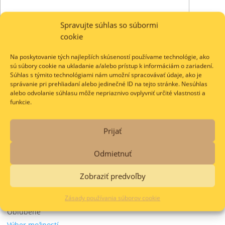
Spravujte súhlas so súbormi
cookie
Na poskytovanie tých najlepších skúseností používame technológie, ako
Meno
*
sú súbory cookie na ukladanie a/alebo prístup k informáciám o zariadení.
Súhlas s týmito technológiami nám umožní spracovávať údaje, ako je
E-mail
*
správanie pri prehliadaní alebo jedinečné ID na tejto stránke. Nesúhlas
alebo odvolanie súhlasu môže nepriaznivo ovplyvniť určité vlastnosti a
funkcie.
Súvisiace produkty
Prijať
Farmina N&D dog AG adult
medium & maxi, light, chicken,
Odmietnuť
spelt, oats & pomegranate
Zobraziť predvoľby
21.30
€
–
66.05
€
Zásady používania súborov cookie
Obľúbené
V obľúbených
Obľúbené
Výber možností