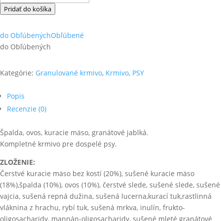
Farmina
Pridať do košíka
N&D
dog
do Obľúbených
Obľúbené
AG
do Obľúbených
adult
mini,
Kategórie:
Granulované krmivo
,
Krmivo
,
PSY
light,
chicken,
Popis
spelt,
Recenzie (0)
oats
&
pomegranate
Špalda, ovos, kuracie mäso, granátové jablká.
2,5kg
Kompletné krmivo pre dospelé psy.
ZLOŽENIE:
Čerstvé kuracie mäso bez kostí (20%), sušené kuracie mäso
(18%),špalda (10%), ovos (10%), čerstvé slede, sušené slede, sušené
vajcia, sušená repná dužina, sušená lucerna,kurací tuk,rastlinná
vláknina z hrachu, rybí tuk, sušená mrkva, inulín, frukto-
oligosacharidy, mannán-oligosacharidy, sušené mleté granátové