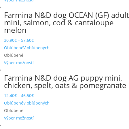
Farmina N&D dog OCEAN (GF) adult
mini, salmon, cod & cantaloupe
melon
30.90
€
–
57.60
€
Obľúbené
V obľúbených
Obľúbené
Výber možností
Farmina N&D dog AG puppy mini,
chicken, spelt, oats & pomegranate
12.40
€
–
46.50
€
Obľúbené
V obľúbených
Obľúbené
Výber možností