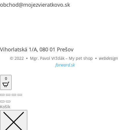
obchod@mojezvieratkovo.sk
Vihorlatská 1/A, 080 01 Prešov
© 2022
•
Mgr. Pavol Vrždák – My pet shop
•
webdesign
forward.sk
0
Košík