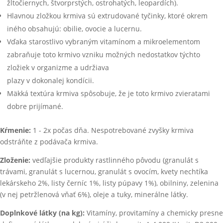
žltočiernych, štvorprstých, ostrohatých, leopardích).
Hlavnou zložkou krmiva sú extrudované tyčinky, ktoré okrem
iného obsahujú: obilie, ovocie a lucernu.
Vďaka starostlivo vybraným vitamínom a mikroelementom
zabraňuje toto krmivo vzniku možných nedostatkov týchto
zložiek v organizme a udržiava
plazy v dokonalej kondícii.
Mäkká textúra krmiva spôsobuje, že je toto krmivo zvieratami
dobre prijímané.
Kŕmenie:
1 - 2x počas dňa. Nespotrebované zvyšky krmiva
odstráňte z podávača krmiva.
Zloženie:
vedľajšie produkty rastlinného pôvodu (granulát s
trávami, granulát s lucernou, granulát s ovocím, kvety nechtíka
lekárskeho 2%, listy černíc 1%, listy púpavy 1%), obilniny, zelenina
(v nej petržlenová vňať 6%), oleje a tuky, minerálne látky.
Doplnkové látky (na kg):
Vitamíny, provitamíny a chemicky presne