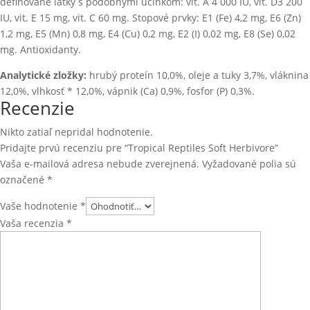
definované látky s podobnými účinkom: vit. A 4 000 IU, vit. D3 200
IU, vit. E 15 mg, vit. C 60 mg. Stopové prvky: E1 (Fe) 4,2 mg, E6 (Zn)
1,2 mg, E5 (Mn) 0,8 mg, E4 (Cu) 0,2 mg, E2 (I) 0,02 mg, E8 (Se) 0,02
mg. Antioxidanty.
Analytické zložky:
hrubý proteín 10,0%, oleje a tuky 3,7%, vláknina
12,0%, vlhkosť * 12,0%, vápnik (Ca) 0,9%, fosfor (P) 0,3%.
Recenzie
Nikto zatiaľ nepridal hodnotenie.
Pridajte prvú recenziu pre “Tropical Reptiles Soft Herbivore”
Vaša e-mailová adresa nebude zverejnená.
Vyžadované polia sú
označené
*
Vaše hodnotenie
*
Vaša recenzia
*