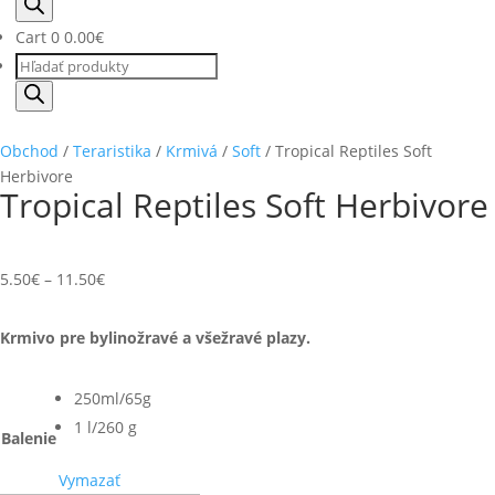
search
Cart
0
0.00
€
Products
search
Obchod
/
Teraristika
/
Krmivá
/
Soft
/ Tropical Reptiles Soft
Herbivore
Tropical Reptiles Soft Herbivore
5.50
€
–
11.50
€
Krmivo pre bylinožravé a všežravé plazy.
250ml/65g
1 l/260 g
Balenie
Vymazať