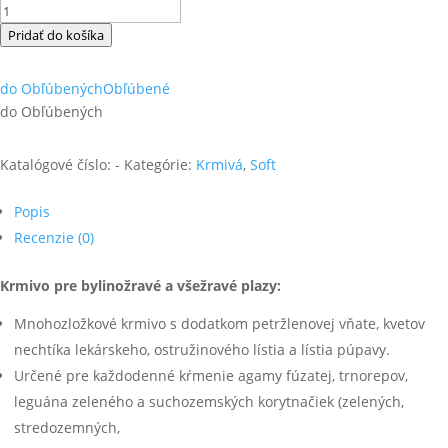
množstvo
Tropical
Pridať do košíka
Reptiles
Soft
do Obľúbených
Obľúbené
Herbivore
do Obľúbených
Katalógové číslo:
-
Kategórie:
Krmivá
,
Soft
Popis
Recenzie (0)
Krmivo pre bylinožravé a všežravé plazy:
Mnohozložkové krmivo s dodatkom petržlenovej vňate, kvetov
nechtíka lekárskeho, ostružinového lístia a lístia púpavy.
Určené pre každodenné kŕmenie agamy fúzatej, trnorepov,
leguána zeleného a suchozemských korytnačiek (zelených,
stredozemných,