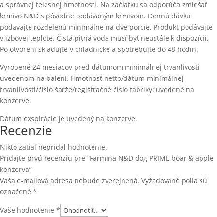
a správnej telesnej hmotnosti. Na začiatku sa odporúča zmiešať
krmivo N&D s pôvodne podávaným krmivom. Dennú dávku
podávajte rozdelenú minimálne na dve porcie. Produkt podávajte
v izbovej teplote. Čistá pitná voda musí byť neustále k dispozícii.
Po otvorení skladujte v chladničke a spotrebujte do 48 hodín.
Vyrobené 24 mesiacov pred dátumom minimálnej trvanlivosti
uvedenom na balení. Hmotnosť netto/dátum minimálnej
trvanlivosti/číslo šarže/registračné číslo fabriky: uvedené na
konzerve.
Dátum exspirácie je uvedený na konzerve.
Recenzie
Nikto zatiaľ nepridal hodnotenie.
Pridajte prvú recenziu pre “Farmina N&D dog PRIME boar & apple
konzerva”
Vaša e-mailová adresa nebude zverejnená.
Vyžadované polia sú
označené
*
Vaše hodnotenie
*