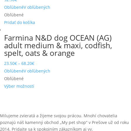
Obľúbené
V obľúbených
Obľúbené
Pridať do košíka
Farmina N&D dog OCEAN (AG)
adult medium & maxi, codfish,
spelt, oats & orange
23.50
€
–
68.20
€
Obľúbené
V obľúbených
Obľúbené
Výber možností
Milujeme zvieratá a žijeme svojou prácou. Mnohí chovatelia
poznajú náš kamenný obchod „My pet shop“ v Prešove už od roku
2014. Pridajte sa k spokojným zákazníkom aj vy.