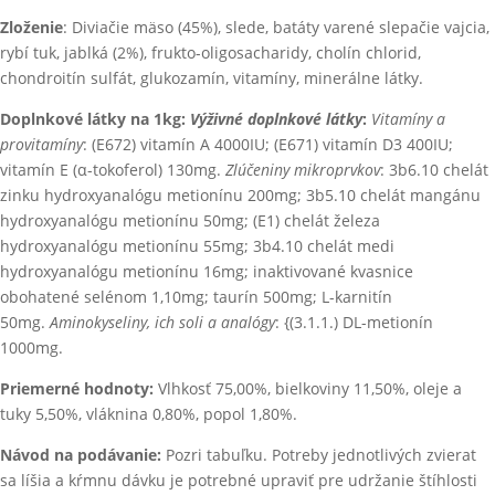
Zloženie
: Diviačie mäso (45%), slede, batáty varené slepačie vajcia,
rybí tuk, jablká (2%), frukto-oligosacharidy, cholín chlorid,
chondroitín sulfát, glukozamín, vitamíny, minerálne látky.
Doplnkové látky na 1kg:
Výživné doplnkové látky
:
Vitamíny a
provitamíny
: (E672) vitamín A 4000IU; (E671) vitamín D3 400IU;
vitamín E (α-tokoferol) 130mg.
Zlúčeniny mikroprvkov
: 3b6.10 chelát
zinku hydroxyanalógu metionínu 200mg; 3b5.10 chelát mangánu
hydroxyanalógu metionínu 50mg; (E1) chelát železa
hydroxyanalógu metionínu 55mg; 3b4.10 chelát medi
hydroxyanalógu metionínu 16mg; inaktivované kvasnice
obohatené selénom 1,10mg; taurín 500mg; L-karnitín
50mg.
Aminokyseliny, ich soli a analógy
: {(3.1.1.) DL-metionín
1000mg.
Priemerné hodnoty:
Vlhkosť 75,00%, bielkoviny 11,50%, oleje a
tuky 5,50%, vláknina 0,80%, popol 1,80%.
Návod na podávanie:
Pozri tabuľku. Potreby jednotlivých zvierat
sa líšia a kŕmnu dávku je potrebné upraviť pre udržanie štíhlosti