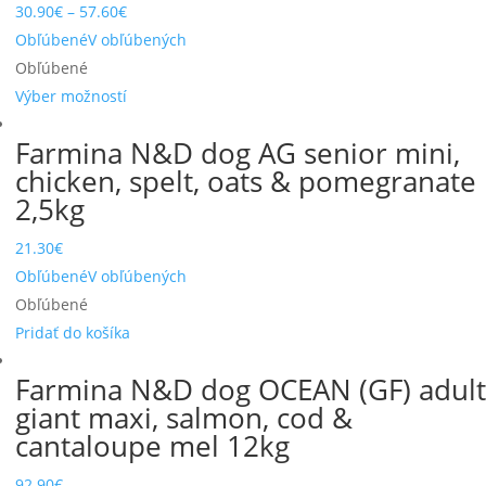
30.90
€
–
57.60
€
Obľúbené
V obľúbených
Obľúbené
Výber možností
Farmina N&D dog AG senior mini,
chicken, spelt, oats & pomegranate
2,5kg
21.30
€
Obľúbené
V obľúbených
Obľúbené
Pridať do košíka
Farmina N&D dog OCEAN (GF) adult
giant maxi, salmon, cod &
cantaloupe mel 12kg
92.90
€