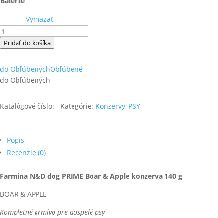
Balenie
Vymazať
množstvo
Farmina
Pridať do košíka
N&D
dog
do Obľúbených
Obľúbené
PRIME
do Obľúbených
boar
&
Katalógové číslo:
-
Kategórie:
Konzervy
,
PSY
apple
konzerva
Popis
Recenzie (0)
Farmina N&D dog PRIME Boar & Apple konzerva 140 g
BOAR & APPLE
Kompletné krmivo pre dospelé psy