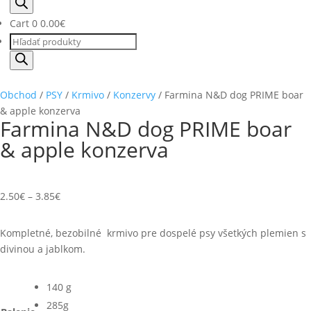
search
Cart
0
0.00
€
Products
search
Obchod
/
PSY
/
Krmivo
/
Konzervy
/ Farmina N&D dog PRIME boar
& apple konzerva
Farmina N&D dog PRIME boar
& apple konzerva
2.50
€
–
3.85
€
Kompletné, bezobilné krmivo pre dospelé psy všetkých plemien s
divinou a jablkom.
140 g
285g