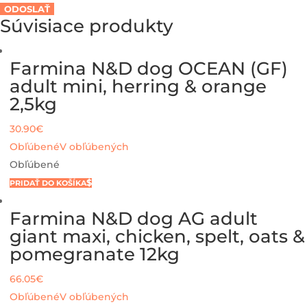
Súvisiace produkty
Farmina N&D dog OCEAN (GF)
adult mini, herring & orange
2,5kg
30.90
€
Obľúbené
V obľúbených
Obľúbené
PRIDAŤ DO KOŠÍKA
Farmina N&D dog AG adult
giant maxi, chicken, spelt, oats &
pomegranate 12kg
66.05
€
Obľúbené
V obľúbených