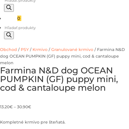
Products
search
Cart
0
0.00
€
Products
search
Obchod
/
PSY
/
Krmivo
/
Granulované krmivo
/ Farmina N&D
dog OCEAN PUMPKIN (GF) puppy mini, cod & cantaloupe
melon
Farmina N&D dog OCEAN
PUMPKIN (GF) puppy mini,
cod & cantaloupe melon
13.20
€
–
30.90
€
Kompletné krmivo pre šteňatá.