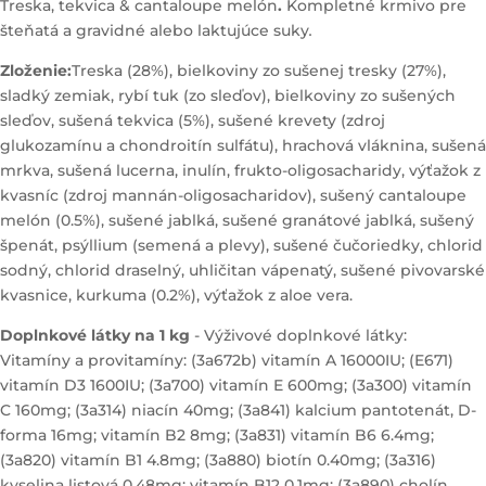
Treska, tekvica & cantaloupe melón
.
Kompletné krmivo pre
šteňatá a gravidné alebo laktujúce suky
.
Zloženie:
Treska (28%), bielkoviny zo sušenej tresky (27%),
sladký zemiak, rybí tuk (zo sleďov), bielkoviny zo sušených
sleďov, sušená tekvica (5%), sušené krevety (zdroj
glukozamínu a chondroitín sulfátu), hrachová vláknina, sušená
mrkva, sušená lucerna, inulín, frukto-oligosacharidy, výťažok z
kvasníc (zdroj mannán-oligosacharidov), sušený cantaloupe
melón (0.5%), sušené jablká, sušené granátové jablká, sušený
špenát, psýllium (semená a plevy), sušené čučoriedky, chlorid
sodný, chlorid draselný, uhličitan vápenatý, sušené pivovarské
kvasnice, kurkuma (0.2%), výťažok z aloe vera.
Doplnkové látky na 1 kg
- Výživové doplnkové látky:
Vitamíny a provitamíny: (3a672b) vitamín A 16000IU; (E671)
vitamín D3 1600IU; (3a700) vitamín E 600mg; (3a300) vitamín
C 160mg; (3a314) niacín 40mg; (3a841) kalcium pantotenát, D-
forma 16mg; vitamín B2 8mg; (3a831) vitamín B6 6.4mg;
(3a820) vitamín B1 4.8mg; (3a880) biotín 0.40mg; (3a316)
kyselina listová 0.48mg; vitamín B12 0.1mg; (3a890) cholín