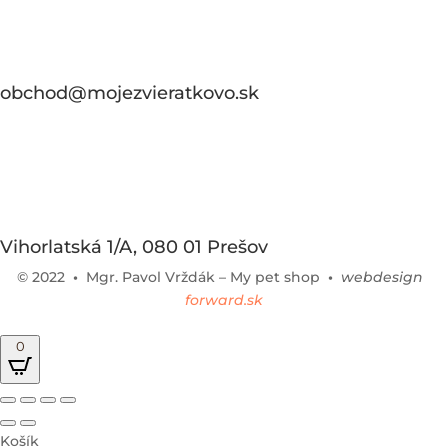
obchod@mojezvieratkovo.sk
Vihorlatská 1/A, 080 01 Prešov
© 2022
•
Mgr. Pavol Vrždák – My pet shop
•
webdesign
forward.sk
0
Košík