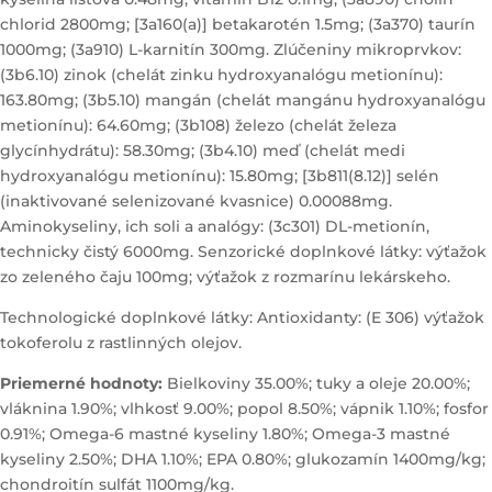
chlorid 2800mg; [3a160(a)] betakarotén 1.5mg; (3a370) taurín
1000mg; (3a910) L-karnitín 300mg. Zlúčeniny mikroprvkov:
(3b6.10) zinok (chelát zinku hydroxyanalógu metionínu):
163.80mg; (3b5.10) mangán (chelát mangánu hydroxyanalógu
metionínu): 64.60mg; (3b108) železo (chelát železa
glycínhydrátu): 58.30mg; (3b4.10) meď (chelát medi
hydroxyanalógu metionínu): 15.80mg; [3b811(8.12)] selén
(inaktivované selenizované kvasnice) 0.00088mg.
Aminokyseliny, ich soli a analógy: (3c301) DL-metionín,
technicky čistý 6000mg. Senzorické doplnkové látky: výťažok
zo zeleného čaju 100mg; výťažok z rozmarínu lekárskeho.
Technologické doplnkové látky: Antioxidanty: (E 306) výťažok
tokoferolu z rastlinných olejov.
Priemerné hodnoty:
Bielkoviny 35.00%; tuky a oleje 20.00%;
vláknina 1.90%; vlhkosť 9.00%; popol 8.50%; vápnik 1.10%; fosfor
0.91%; Omega-6 mastné kyseliny 1.80%; Omega-3 mastné
kyseliny 2.50%; DHA 1.10%; EPA 0.80%; glukozamín 1400mg/kg;
chondroitín sulfát 1100mg/kg.