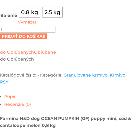
0.8 kg
2.5 kg
Balenie
Vymazať
množstvo
Farmina
PRIDAŤ DO KOŠÍKA
N&D
dog
do Obľúbených
Obľúbené
OCEAN
do Obľúbených
PUMPKIN
(GF)
Katalógové číslo:
-
Kategórie:
Granulované krmivo
,
Krmivo
,
puppy
PSY
mini,
cod
Popis
&
Recenzie (0)
cantaloupe
melon
Farmina N&D dog OCEAN PUMPKIN (GF) puppy mini, cod &
cantaloupe melon 0,8 kg