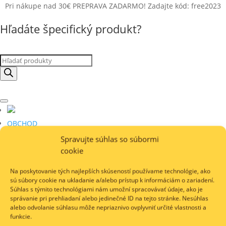
Pri nákupe nad 30€ PREPRAVA ZADARMO! Zadajte kód: free2023
Hľadáte špecifický produkt?
Products
search
OBCHOD
Platby a dodanie
Spravujte súhlas so súbormi
Blog
cookie
Kontakt
Na poskytovanie tých najlepších skúseností používame technológie, ako
sú súbory cookie na ukladanie a/alebo prístup k informáciám o zariadení.
Súhlas s týmito technológiami nám umožní spracovávať údaje, ako je
správanie pri prehliadaní alebo jedinečné ID na tejto stránke. Nesúhlas
alebo odvolanie súhlasu môže nepriaznivo ovplyvniť určité vlastnosti a
Products
funkcie.