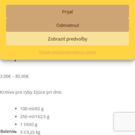
search
Cart
0
0.00
€
Prijať
Products
Odmietnuť
search
Zobraziť predvoľby
Obchod
/
AKVARISTIKA
/
Starostlivosť o ryby
/
Krmivá
/ Tropical
Wels Gran
Zásady používania súborov cookie
Tropical Wels Gran
3.00
€
–
85.00
€
Krmivo pre ryby žijúce pri dne.
100 ml/65 g
250 ml/162,5 g
1 l/650 g
Balenie
5 l/3,25 kg