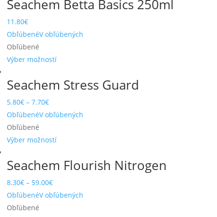
Seachem Betta Basics 250ml
11.80
€
Obľúbené
V obľúbených
Obľúbené
Výber možností
Seachem Stress Guard
5.80
€
–
7.70
€
Obľúbené
V obľúbených
Obľúbené
Výber možností
Seachem Flourish Nitrogen
8.30
€
–
59.00
€
Obľúbené
V obľúbených
Obľúbené