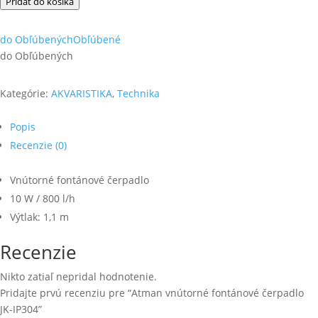
Pridať do košíka
vnútorné
fontánové
do Obľúbených
Obľúbené
čerpadlo
do Obľúbených
JK-
IP304
Kategórie:
AKVARISTIKA
,
Technika
Popis
Recenzie (0)
Vnútorné fontánové čerpadlo
10 W / 800 l/h
Výtlak: 1,1 m
Recenzie
Nikto zatiaľ nepridal hodnotenie.
Pridajte prvú recenziu pre “Atman vnútorné fontánové čerpadlo
JK-IP304”