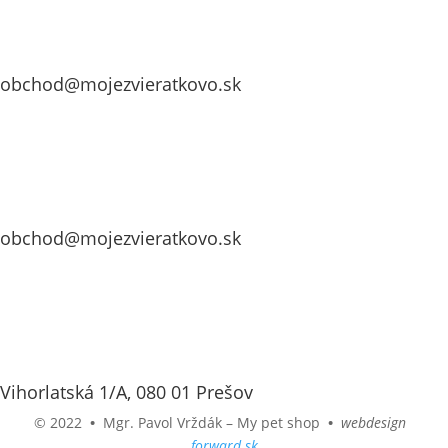
obchod@mojezvieratkovo.sk
obchod@mojezvieratkovo.sk
Vihorlatská 1/A, 080 01 Prešov
© 2022
•
Mgr. Pavol Vrždák – My pet shop
•
webdesign
forward.sk