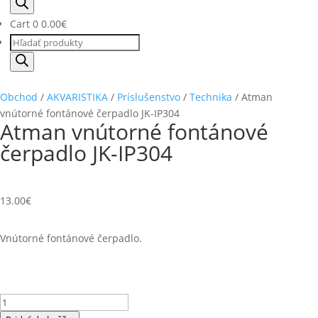
search
Cart
0
0.00
€
Products
search
Obchod
/
AKVARISTIKA
/
Príslušenstvo
/
Technika
/ Atman
vnútorné fontánové čerpadlo JK-IP304
Atman vnútorné fontánové
čerpadlo JK-IP304
13.00
€
Vnútorné fontánové čerpadlo.
množstvo
Atman